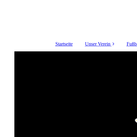
Startseite
Unser Verein
Fußba
Aktuelles
1
Vorstand
Juge
Abteilungsleitung
Sitzungsprotokolle
Vermietung
Sportheim/Tennishei
m