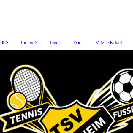
ll
Turnen
Tennis
Darts
Mitgliedschaft
. Mannschaft
Turnminis
ndmannschaften
ZUMBA
Gymnastik